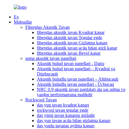
Ev
Məhsullar
Fiberglas Akustik Tavan
fiberglas akustik tavan Kvadrat kənar
fiberglas akustik tavan Tegular egde
fiberglas akustik tavan Gizlətmə kənarı
fiberglas akustik tavan açıla bilən gizli kənar
fiberglas akustik tavan Bevel kənar
asma akustik tavan panelləri
Akustik bulud tavan panelləri - Dairə
Akustik bulud tavan panelləri – Kvadrat və
Düzbucaqlı
Akustik buludlu tavan panelləri – Altıbucaqlı
Akustik buludlu tavan panelləri - Üçbucaq
NRC 0.9 akustik tavan pərdələri əla səs udma və
yanğın performansına malikdir
Rockwool Tavan
daş yun tavan kvadrat kənarı
rockwool tavan tegular egde
daş yünü tavan kənarını gizlədir
daş yun tavan açıla bilən gizlətmə kənarı
daş yunlu tavanın əyilmə kənarı