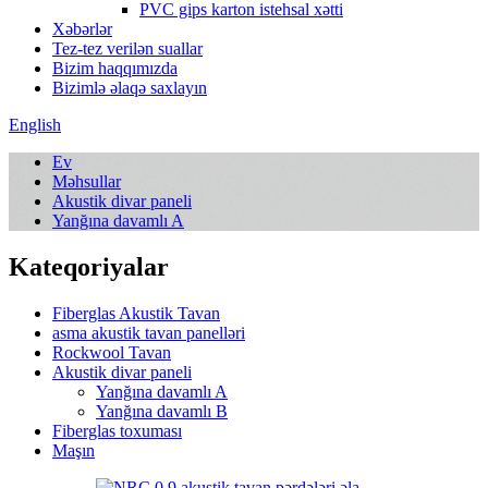
PVC gips karton istehsal xətti
Xəbərlər
Tez-tez verilən suallar
Bizim haqqımızda
Bizimlə əlaqə saxlayın
English
Ev
Məhsullar
Akustik divar paneli
Yanğına davamlı A
Kateqoriyalar
Fiberglas Akustik Tavan
asma akustik tavan panelləri
Rockwool Tavan
Akustik divar paneli
Yanğına davamlı A
Yanğına davamlı B
Fiberglas toxuması
Maşın