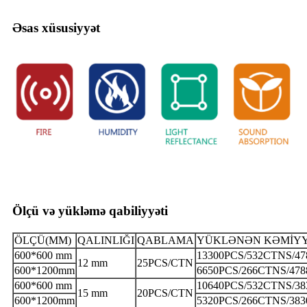
Əsas xüsusiyyət
Ölçü və yükləmə qabiliyyəti
ÖLÇÜ(MM)
QALINLIĞI
QABLAMA
YÜKLƏNƏN KƏMİY
600*600 mm
13300PCS/532CTNS/4
12 mm
25PCS/CTN
600*1200mm
6650PCS/266CTNS/47
600*600 mm
10640PCS/532CTNS/3
15 mm
20PCS/CTN
600*1200mm
5320PCS/266CTNS/38