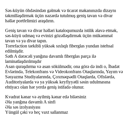
Səs-küyün öhdəsindən gəlmək və ticarət məkanınızda dizaynı
təkmilləşdirmək üçün nəzərdə tutulmuş geniş tavan və divar
həllər portfelimizi araşdırın.
Geniş tavan və divar həlləri kataloqumuzda istilik əlavə etmək,
səs-küyü udmaq və evinizi gözəlləşdirmək üçün mükəmməl
tavan və ya divar tapın.
Torrefaction tərkibli yüksək sıxlıqlı fiberglas yundan istehsal
edilmişdir.
Səth A dərəcəli yanğına davamlı fiberglas parça ilə
laminatlaşdırılmışdır
Asan quraşdırma və asan sökülmədir, ona görə də indi o, İbadət
Evlərində, Telekonfrans və Videokonfrans Otaqlarında, Yayım və
Səsyazma Studiyalarında, Çoxməqsədli Otaqlarda, Ofislərdə,
Auditoriyalarda və ya yüksək keyfiyyətli səsin udulmasına
ehtiyacı olan hər yerdə geniş istifadə olunur.
Kvadrat kənar və əyilmiş kənar edə bilərsiniz
Əla yanğına davamlı A sinfi
Əla səs izolyasiyası
Yüngül çəki və heç vaxt sallanmaz