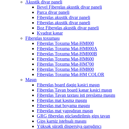
Akustik divar paneli
Bevel Fiberglas akustik divar paneli
Parça divar paneli
Fiberglas akustik divar paneli
Fiberglas akustik divar paneli
Boz Fiberglas akustik divar paneli
Kvadrat kənar
Fiberglas toxuması
Fiberglas Toxuma Mat-HM000
Fiberglas Toxuma Mat-HM000A
Fiberglas Toxuma Mat-HM000B
Fiberglas Toxuma Mat-HM600
Fiberglas Toxuma Mat-HM700
Fiberglas Toxuma Mat-HM800
Fiberglas Toxuma Mat-HM COLOR
Maşın
Fiberglas board dəqiq kəsici maşın
Fiberglas Tavan board kənar kəsici maşın
Fiberglas Tavan taxtası isti presləmə maşını
Fiberglas mat kəsmə maşını
Fiberglas mat boyama maşını
Fiberglas mat yapışdıran maşın
GRG fiberglas gücləndirilmiş gips tavan
Gips karniz istehsalı maşını
Yüksək sürətli dispersiya qarışdırıcı