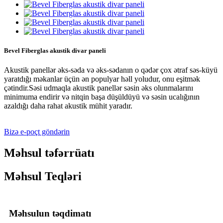
Bevel Fiberglas akustik divar paneli
Akustik panellər əks-səda və əks-sədanın o qədər çox ətraf səs-küyü
yaratdığı məkanlar üçün ən populyar həll yoludur, onu eşitmək
çətindir.Səsi udmaqla akustik panellər səsin əks olunmalarını
minimuma endirir və nitqin başa düşüldüyü və səsin ucalığının
azaldığı daha rahat akustik mühit yaradır.
Bizə e-poçt göndərin
Məhsul təfərrüatı
Məhsul Teqləri
Məhsulun təqdimatı