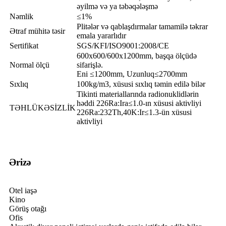
əyilmə və ya təbəqələşmə
Nəmlik
≤1%
Plitələr və qablaşdırmalar tamamilə təkrar
Ətraf mühitə təsir
emala yararlıdır
Sertifikat
SGS/KFI/ISO9001:2008/CE
600x600/600x1200mm, başqa ölçüdə
Normal ölçü
sifarişlə.
Eni ≤1200mm, Uzunluq≤2700mm
Sıxlıq
100kg/m3, xüsusi sıxlıq təmin edilə bilər
Tikinti materiallarında radionuklidlərin
həddi 226Ra:Ira≤1.0-ın xüsusi aktivliyi
TƏHLÜKƏSİZLİK
226Ra:232Th,40K:Ir≤1.3-ün xüsusi
aktivliyi
Ərizə
Otel iaşə
Kino
Görüş otağı
Ofis