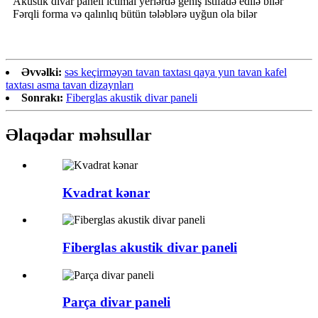
Akustik divar paneli ictimai yerlərdə geniş istifadə edilə bilər
Fərqli forma və qalınlıq bütün tələblərə uyğun ola bilər
Əvvəlki:
səs keçirməyən tavan taxtası qaya yun tavan kafel
taxtası asma tavan dizaynları
Sonrakı:
Fiberglas akustik divar paneli
Əlaqədar məhsullar
Kvadrat kənar
Fiberglas akustik divar paneli
Parça divar paneli